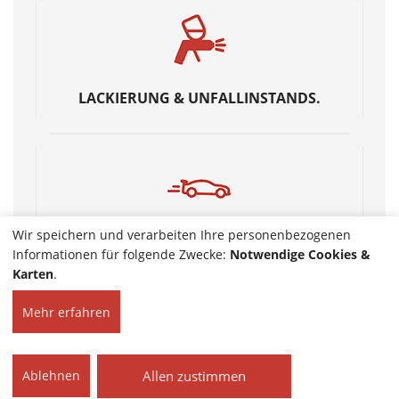
LACKIERUNG & UNFALLINSTANDS.
Wir speichern und verarbeiten Ihre personenbezogenen
WIR STELLEN EIN
Informationen für folgende Zwecke:
Notwendige Cookies &
Karten
.
Mehr erfahren
HOME
KONTAKT
© 2026 Autoservice
IMPRESSUM
Stübner | Alle Rechte
Allen zustimmen
Ablehnen
DATENSCHUTZ
vorbehalten.
COOKIE-EINSTELLUNGEN