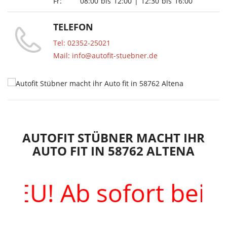
Fr:
08:00
bis
12:00
|
12:30
bis
16:00
TELEFON
Tel: 02352-25021
Mail: info@autofit-stuebner.de
AUTOFIT STÜBNER MACHT IHR
AUTO FIT IN 58762 ALTENA
EU! Ab sofort bei un