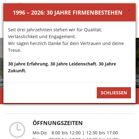
×
1996 – 2026: 30 JAHRE FIRMENBESTEHEN
Toggl
navig
Seit drei Jahrzehnten stehen wir für Qualität,
Verlässlichkeit und Engagement.
Wir sagen herzlich Danke für dein Vertrauen und deine
Treue.
AUTOFIT STÜBNER
30 Jahre Erfahrung. 30 Jahre Leidenschaft. 30 Jahre
Bachstr. 90
Zukunft.
58762 Altena
SCHLIESSEN
KOMPETENZ PERSÖNLICHKEIT VERTRAUEN
ÖFFNUNGSZEITEN
Mo-Do:
8:00
bis
12:00
|
12:30
bis
17:00