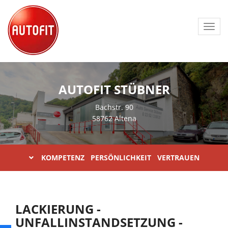
Toggl
navig
AUTOFIT STÜBNER
Bachstr. 90
58762 Altena
KOMPETENZ PERSÖNLICHKEIT VERTRAUEN
LACKIERUNG -
UNFALLINSTANDSETZUNG -