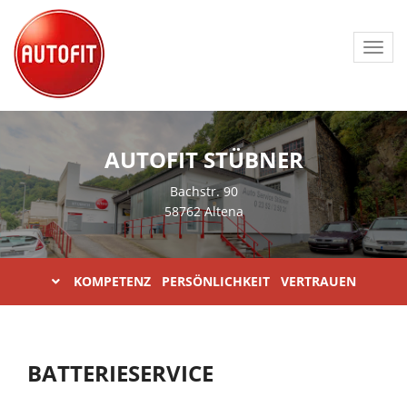
Toggl
navig
AUTOFIT STÜBNER
Bachstr. 90
58762 Altena
KOMPETENZ PERSÖNLICHKEIT VERTRAUEN
BATTERIESERVICE