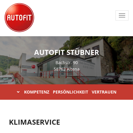
Toggl
navig
AUTOFIT STÜBNER
Bachstr. 90
58762 Altena
KOMPETENZ PERSÖNLICHKEIT VERTRAUEN
KLIMASERVICE