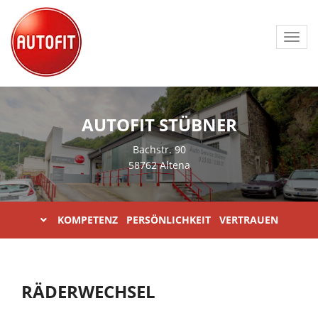
Toggl
navig
AUTOFIT STÜBNER
Bachstr. 90
58762 Altena
KOMPETENZ PERSÖNLICHKEIT VERTRAUEN
RÄDERWECHSEL